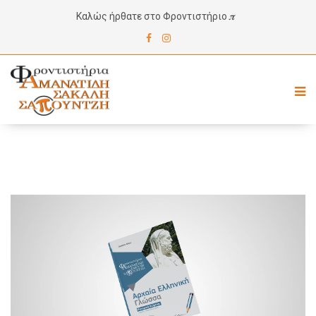
Καλώς ήρθατε στο Φροντιστήριο 𝝅